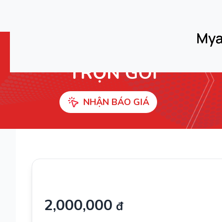
DỊCH VỤ TỔ CHỨC CUỘC THI
TRỌN GÓI
NHẬN BÁO GIÁ
2,000,000
đ