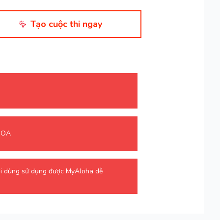
Tạo cuộc thi ngay
o OA
ời dùng sử dụng được MyAloha dễ