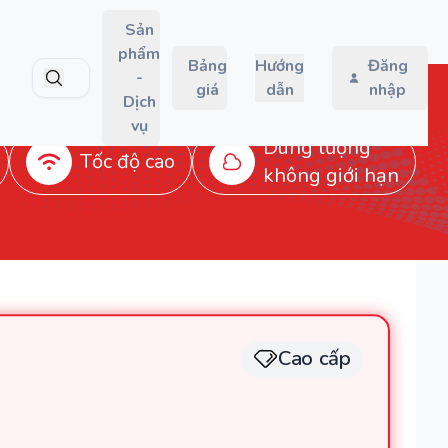
Sản
phẩm
Bảng
Hướng
Đăng
-
giá
dẫn
nhập
Dịch
vụ
Dung lượng
Tốc độ cao
không giới hạn
Cao cấp